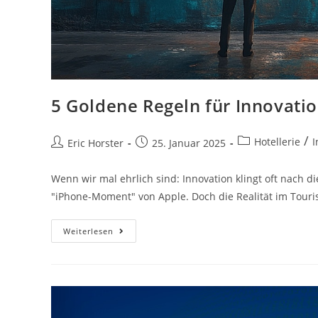
5 Goldene Regeln für Innovati
Beitrags-
/
Hotellerie
I
Beitrags-
Beitrag
Eric Horster
25. Januar 2025
Kategorie:
Autor:
veröffentlicht:
Wenn wir mal ehrlich sind: Innovation klingt oft nach
"iPhone-Moment" von Apple. Doch die Realität im Touri
5
Weiterlesen
Goldene
Regeln
Für
Innovationen