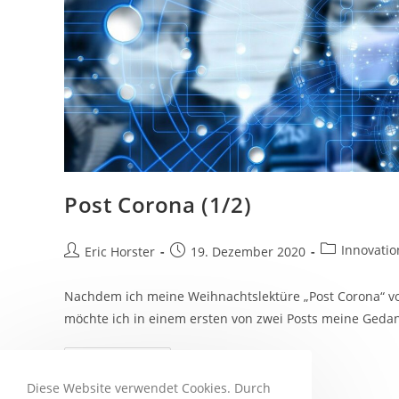
Post Corona (1/2)
Beitrags-
Innovatio
Beitrags-
Beitrag
Eric Horster
19. Dezember 2020
Kategorie:
Autor:
veröffentlicht:
Nachdem ich meine Weihnachtslektüre „Post Corona“ von 
möchte ich in einem ersten von zwei Posts meine Ged
Post
Weiterlesen
Corona
(1/2)
Diese Website verwendet Cookies. Durch