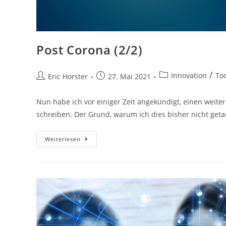
Post Corona (2/2)
Beitrags-
/
Innovation
Too
Beitrags-
Beitrag
Eric Horster
27. Mai 2021
Kategorie:
Autor:
veröffentlicht:
Nun habe ich vor einiger Zeit angekündigt, einen weite
schreiben. Der Grund, warum ich dies bisher nicht geta
Post
Weiterlesen
Corona
(2/2)