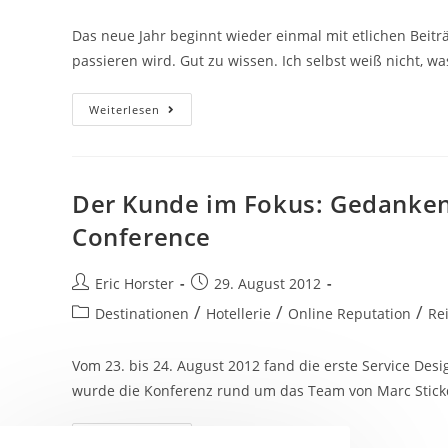
Autor:
veröffentlicht:
Das neue Jahr beginnt wieder einmal mit etlichen Beitr
passieren wird. Gut zu wissen. Ich selbst weiß nicht, wa
Like
Weiterlesen
Me,
Like
Me,
Like
Me
Der Kunde im Fokus: Gedanken 
Conference
Beitrags-
Beitrag
Eric Horster
29. August 2012
Autor:
veröffentlicht:
Beitrags-
/
/
/
Destinationen
Hotellerie
Online Reputation
Re
Kategorie:
Vom 23. bis 24. August 2012 fand die erste Service Desi
wurde die Konferenz rund um das Team von Marc Sti
Der
Weiterlesen