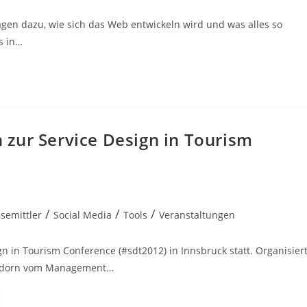
ägen dazu, wie sich das Web entwickeln wird und was alles so
s in…
zur Service Design in Tourism
/
/
/
isemittler
Social Media
Tools
Veranstaltungen
gn in Tourism Conference (#sdt2012) in Innsbruck statt. Organisier
ckdorn vom Management…