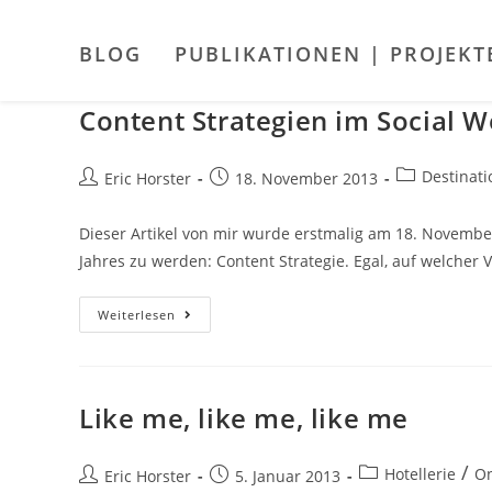
Zum
Inhalt
BLOG
PUBLIKATIONEN | PROJEKT
springen
Content Strategien im Social W
Beitrags-
Destinat
Beitrags-
Beitrag
Eric Horster
18. November 2013
Kategorie:
Autor:
veröffentlicht:
Dieser Artikel von mir wurde erstmalig am 18. Novembe
Jahres zu werden: Content Strategie. Egal, auf welcher
Content
Weiterlesen
Strategien
Im
Social
Web:
Alle
Reden
Like me, like me, like me
Übers
Wetter
Beitrags-
/
Hotellerie
On
Beitrags-
Beitrag
Eric Horster
5. Januar 2013
Kategorie: