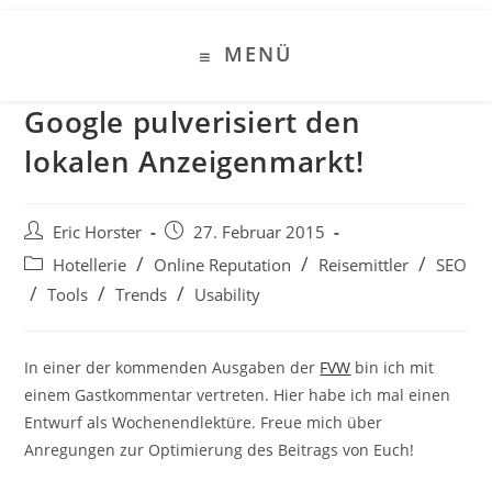
Zum
Inhalt
MENÜ
springen
Google pulverisiert den
lokalen Anzeigenmarkt!
Beitrags-
Beitrag
Eric Horster
27. Februar 2015
Autor:
veröffentlicht:
Beitrags-
/
/
/
Hotellerie
Online Reputation
Reisemittler
SEO
Kategorie:
/
/
/
Tools
Trends
Usability
In einer der kommenden Ausgaben der
FVW
bin ich mit
einem Gastkommentar vertreten. Hier habe ich mal einen
Entwurf als Wochenendlektüre. Freue mich über
Anregungen zur Optimierung des Beitrags von Euch!