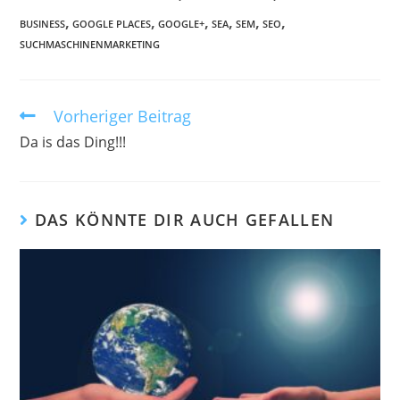
,
,
,
,
,
,
BUSINESS
GOOGLE PLACES
GOOGLE+
SEA
SEM
SEO
SUCHMASCHINENMARKETING
Vorheriger Beitrag
Weitere
Artikel
Da is das Ding!!!
ansehen
DAS KÖNNTE DIR AUCH GEFALLEN