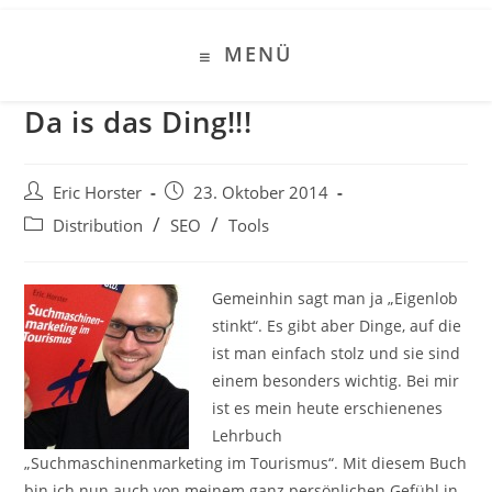
Zum
Inhalt
MENÜ
springen
Da is das Ding!!!
Beitrags-
Beitrag
Eric Horster
23. Oktober 2014
Autor:
veröffentlicht:
Beitrags-
/
/
Distribution
SEO
Tools
Kategorie:
Gemeinhin sagt man ja „Eigenlob
stinkt“. Es gibt aber Dinge, auf die
ist man einfach stolz und sie sind
einem besonders wichtig. Bei mir
ist es mein heute erschienenes
Lehrbuch
„Suchmaschinenmarketing im Tourismus“. Mit diesem Buch
bin ich nun auch von meinem ganz persönlichen Gefühl in