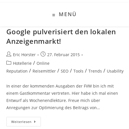
Zum
Inhalt
MENÜ
springen
Google pulverisiert den lokalen
Anzeigenmarkt!
Beitrags-
Beitrag
Eric Horster
27. Februar 2015
Autor:
veröffentlicht:
Beitrags-
/
Hotellerie
Online
Kategorie:
/
/
/
/
/
Reputation
Reisemittler
SEO
Tools
Trends
Usability
In einer der kommenden Ausgaben der FVW bin ich mit
einem Gastkommentar vertreten. Hier habe ich mal einen
Entwurf als Wochenendlektüre. Freue mich über
Anregungen zur Optimierung des Beitrags von…
Google
Weiterlesen
Pulverisiert