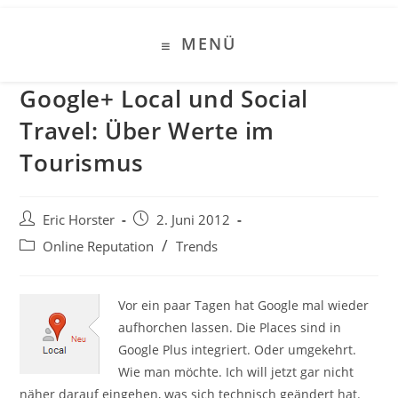
Zum
Inhalt
MENÜ
springen
Google+ Local und Social
Travel: Über Werte im
Tourismus
Beitrags-
Beitrag
Eric Horster
2. Juni 2012
Autor:
veröffentlicht:
Beitrags-
/
Online Reputation
Trends
Kategorie:
Vor ein paar Tagen hat Google mal wieder
aufhorchen lassen. Die Places sind in
Google Plus integriert. Oder umgekehrt.
Wie man möchte. Ich will jetzt gar nicht
näher darauf eingehen, was sich technisch geändert hat.