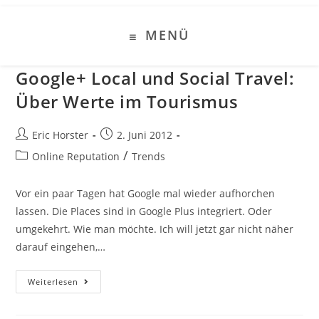
Zum
Inhalt
MENÜ
springen
Google+ Local und Social Travel:
Über Werte im Tourismus
Beitrags-
Beitrag
Eric Horster
2. Juni 2012
Autor:
veröffentlicht:
Beitrags-
/
Online Reputation
Trends
Kategorie:
Vor ein paar Tagen hat Google mal wieder aufhorchen
lassen. Die Places sind in Google Plus integriert. Oder
umgekehrt. Wie man möchte. Ich will jetzt gar nicht näher
darauf eingehen,…
Google+
Weiterlesen
Local
Und
Social