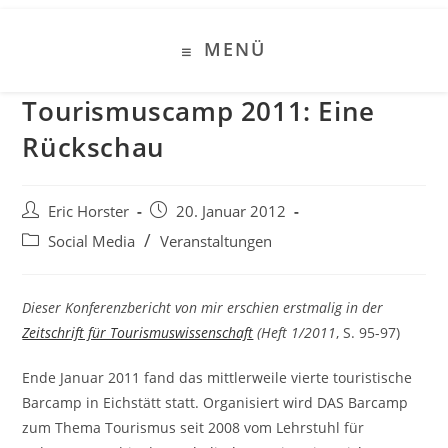
Zum
Inhalt
MENÜ
springen
Tourismuscamp 2011: Eine
Rückschau
Beitrags-
Beitrag
Eric Horster
20. Januar 2012
Autor:
veröffentlicht:
Beitrags-
/
Social Media
Veranstaltungen
Kategorie:
Dieser Konferenzbericht von mir erschien erstmalig in der
Zeitschrift für Tourismuswissenschaft
(Heft 1/2011
, S. 95-97)
Ende Januar 2011 fand das mittlerweile vierte touristische
Barcamp in Eichstätt statt. Organisiert wird DAS Barcamp
zum Thema Tourismus seit 2008 vom Lehrstuhl für