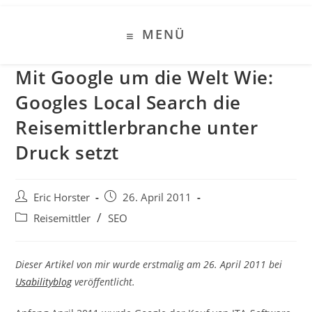
Zum
Inhalt
MENÜ
springen
Mit Google um die Welt Wie:
Googles Local Search die
Reisemittlerbranche unter
Druck setzt
Beitrags-
Beitrag
Eric Horster
26. April 2011
Autor:
veröffentlicht:
Beitrags-
/
Reisemittler
SEO
Kategorie:
Dieser Artikel
von mir
wurde erstmalig am 26. April 2011 bei
Usabilityblog
veröffentlicht.