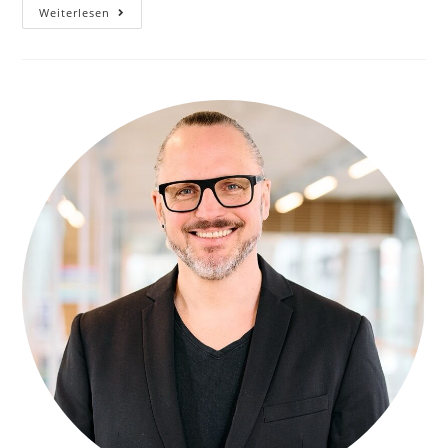
Mit
Weiterlesen
Google
Um
Die
Welt
Wie:
Googles
Local
Search
Die
Reisemittlerbranche
Unter
Druck
Setzt