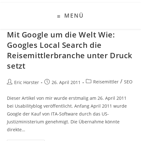
Zum
Inhalt
MENÜ
springen
Mit Google um die Welt Wie:
Googles Local Search die
Reisemittlerbranche unter Druck
setzt
Beitrags-
/
Reisemittler
SEO
Beitrags-
Beitrag
Eric Horster
26. April 2011
Kategorie:
Autor:
veröffentlicht:
Dieser Artikel von mir wurde erstmalig am 26. April 2011
bei Usabilityblog veröffentlicht. Anfang April 2011 wurde
Google der Kauf von ITA-Software durch das US-
Justizministerium genehmigt. Die Übernahme könnte
direkte…