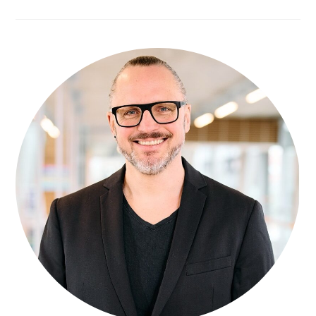
Services:
Podiumsdiskussion
Beim
Mediagipfel
In
Kiel