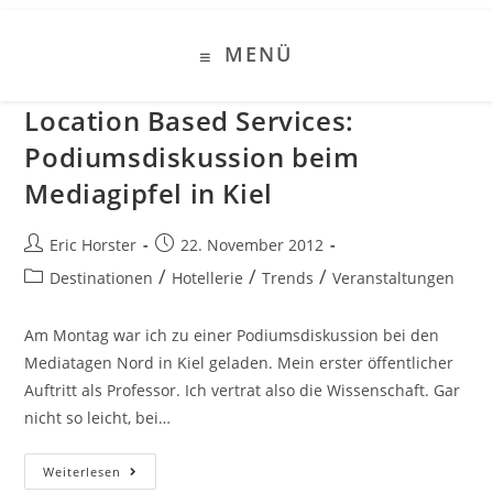
Zum
Inhalt
MENÜ
springen
Location Based Services:
Podiumsdiskussion beim
Mediagipfel in Kiel
Beitrags-
Beitrag
Eric Horster
22. November 2012
Autor:
veröffentlicht:
Beitrags-
/
/
/
Destinationen
Hotellerie
Trends
Veranstaltungen
Kategorie:
Am Montag war ich zu einer Podiumsdiskussion bei den
Mediatagen Nord in Kiel geladen. Mein erster öffentlicher
Auftritt als Professor. Ich vertrat also die Wissenschaft. Gar
nicht so leicht, bei…
Location
Weiterlesen
Based