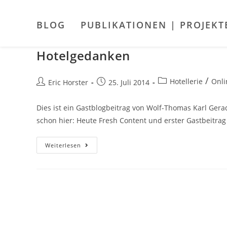
Zum
Inhalt
BLOG
PUBLIKATIONEN | PROJEKT
springen
Hotelgedanken
Beitrags-
/
Hotellerie
Onli
Beitrags-
Beitrag
Eric Horster
25. Juli 2014
Kategorie:
Autor:
veröffentlicht:
Dies ist ein Gastblogbeitrag von Wolf-Thomas Karl Ger
schon hier: Heute Fresh Content und erster Gastbeitra
Hotelgedanken
Weiterlesen