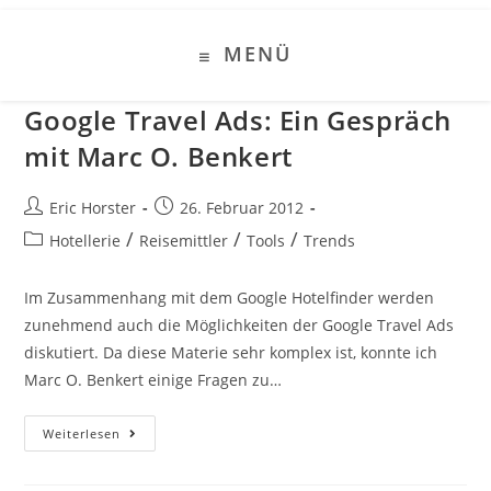
Zum
Inhalt
MENÜ
springen
Google Travel Ads: Ein Gespräch
mit Marc O. Benkert
Beitrags-
Beitrag
Eric Horster
26. Februar 2012
Autor:
veröffentlicht:
Beitrags-
/
/
/
Hotellerie
Reisemittler
Tools
Trends
Kategorie:
Im Zusammenhang mit dem Google Hotelfinder werden
zunehmend auch die Möglichkeiten der Google Travel Ads
diskutiert. Da diese Materie sehr komplex ist, konnte ich
Marc O. Benkert einige Fragen zu…
Google
Weiterlesen
Travel
Ads:
Ein