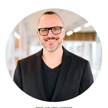
Gespräch
Mit
Marc
O.
Benkert